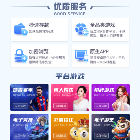
成就、他的职业发展历程、对中国足球的影响以及他未来的
发展展望。通过这些内容，希望能全面呈现这位足球明星的
传奇旅程及其光明前景。
1、2023年武磊的重要成就
2023年，武磊在比赛中的表现可谓是如日中天。他不仅在俱
乐部赛事中屡次打入关键进球，而且还为国家队贡献了不少
力量。尤其是在亚预赛阶段，武磊多次以个人能力帮助球队
取得胜利，为国足争取到了宝贵的积分。这一系列优异表
现，使得他再次站上了职业生涯的新高峰。
此外，在国内联赛中，他也展现出了超强的竞技状态。无论
是在射门精准度还是跑位意识方面，武磊都让人刮目相看。
他不仅成为球队的主力前锋，还因其出色表现获得了“最佳球
员”称号，这无疑是对他努力训练与比赛付出的最好回报。
同时，武磊也积极参与公益活动，用自己的影响力去帮助更
多的人。他通过组织慈善比赛以及捐款等方式，为弱势群体