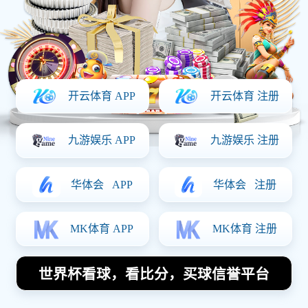
2023年武磊再创辉煌成就足
球明星的传奇之路与未来展
望
2025-11-24
1
分享
2023年，武磊在足球事业上再创辉煌成就，成为了中国足球
界的标志性人物。作为一名优秀的前锋，武磊不仅在国内联
赛中表现出色，还在国际赛场上赢得了广泛的赞誉。他凭借
着顽强的拼搏精神和卓越的技术水平，不断突破自我，书写
了一段传奇之路。同时，他对未来也有着清晰的规划和期
望。在本文中，我们将从四个方面详细探讨武磊在2023年的