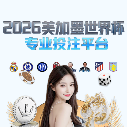
产品总览
首页
产品总览