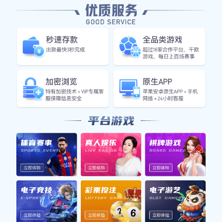
对长春乃至中国足球发展的推动作用。通过这些分析，旨在
全面呈现长春地区优秀足球运动员的风采及其深远影响。
1、足球人才培养体系
长春地区拥有丰富的足球文化和悠久的历史，这为青少年球
员提供了良好的成长土壤。在学校和社区层面，各类足球培
训班和青训营不断涌现，为孩子们提供了系统的训练。此
外，当地政府也积极支持青少年体育的发展，通过资金投入
和政策引导来促进校园足球活动。
除了基础设施建设，教练团队的专业素养也是关键因素。许
多来自知名俱乐部或国外留学归来的教练，为当地年轻球员
带来了先进的训练理念与技术。这种融合使得长春地区逐渐
形成了一套独特且高效的人才培养机制，使得越来越多的青
年才俊走上职业道路。
与此同时，地方足协也发挥了重要作用，通过举办各类比赛
提升青少年的竞技水平。这些赛事不仅为球员提供了实战机
会，也增强了他们对比赛环境的适应能力，从而培育出更加