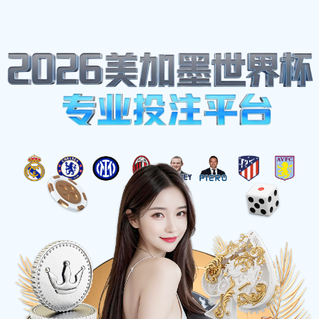
产品总览
首页
产品总览